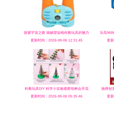
探索宇宙之眼 揭秘望远镜科教玩具的魅力
乐高96
更新时间：2026-08-06 12:31:45
更新时
科教玩具DIY 科学小实验观察纸树会开花
驰骋创意
更新时间：2026-08-06 05:35:46
神奇魔法树七彩结晶圣诞树
更新时