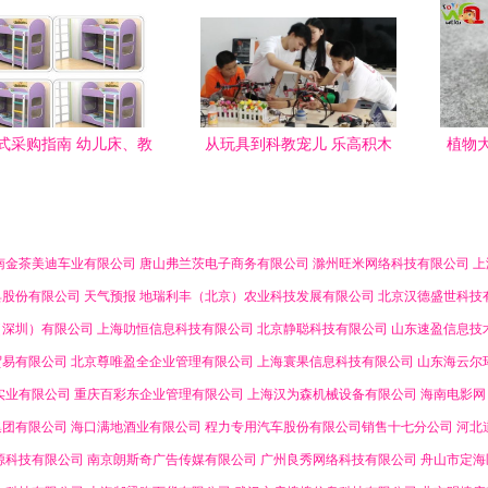
式采购指南 幼儿床、教
从玩具到科教宠儿 乐高积木
植物
、玩具柜及科教玩具优
带给我们的启示
创
选攻略
南金茶美迪车业有限公司
唐山弗兰茨电子商务有限公司
滁州旺米网络科技有限公司
上
具股份有限公司
天气预报
地瑞利丰（北京）农业科技发展有限公司
北京汉德盛世科技
（深圳）有限公司
上海叻恒信息科技有限公司
北京静聪科技有限公司
山东速盈信息技
贸易有限公司
北京尊唯盈全企业管理有限公司
上海寰果信息科技有限公司
山东海云尔
实业有限公司
重庆百彩东企业管理有限公司
上海汉为森机械设备有限公司
海南电影网
集团有限公司
海口满地酒业有限公司
程力专用汽车股份有限公司销售十七分公司
河北
源科技有限公司
南京朗斯奇广告传媒有限公司
广州良秀网络科技有限公司
舟山市定海